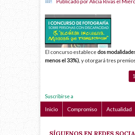
Publicado por
Alicia Rivas
el
Miérc
El concurso establece
dos modalidades
menos el 33%)
, y otorgará tres premio
Paginación
a
Suscribirse a
Inicio
Compromiso
Actualidad
Navegación
principal
SÍGUENOS EN REDES SOCI