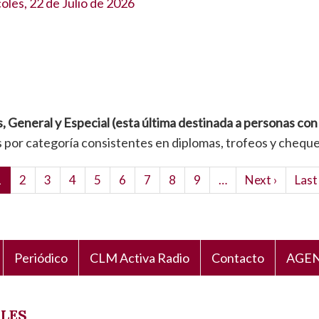
oles, 22 de Julio de 2026
, General y Especial (esta última destinada a personas con
s por categoría consistentes en diplomas, trofeos y cheque
Página
1
Page
2
Page
3
Page
4
Page
5
Page
6
Page
7
Page
8
Page
9
…
Siguiente
Next ›
Últi
Last
ctual
página
pági
Periódico
CLM Activa Radio
Contacto
AGEN
ALES