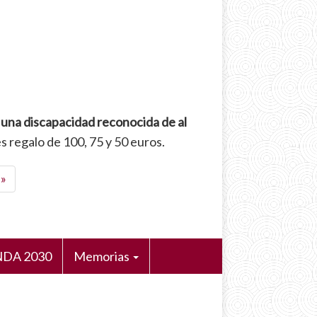
 una discapacidad reconocida de al
s regalo de 100, 75 y 50 euros.
ma
 »
na
DA 2030
Memorias