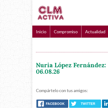
Pasar
Navegación
Search
al
principal
Buscar
contenido
principal
Inicio
Compromiso
Actualidad
Nuria López Fernández: 
06.08.26
Compártelo con tus amigos:
FACEBOOK
TWITTER