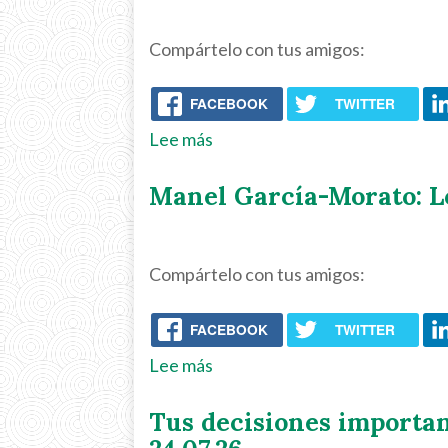
Compártelo con tus amigos:
FACEBOOK
TWITTER
Lee más
sobre
Tu
Manel García-Morato: Lo
espacio
seguro:
¿Y
Compártelo con tus amigos:
si
la
FACEBOOK
TWITTER
discapacidad
no
Lee más
sobre
estuviera
Manel
Tus decisiones importan
en
García-
la