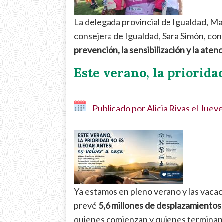
sin
que
La delegada provincial de Igualdad, Man
te
consejera de Igualdad, Sara Simón, co
des
prevención, la sensibilización y la ate
cuenta?
24.07.26
Este verano, la prioridad
Publicado por
Alicia Rivas
el
Jueve
Ya estamos en pleno verano y las vaca
prevé
5,6 millones de desplazamientos
quienes comienzan y quienes terminan 