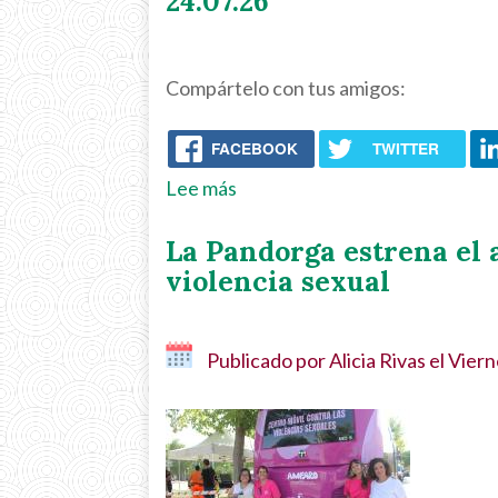
24.07.26
Morato:
gente,
Los
sino
límites
Compártelo con tus amigos:
en
existen
las
para
FACEBOOK
TWITTER
barreras
romperlos
que
30.07.26
Lee más
sobre
encuentra
Tus
La Pandorga estrena el 
cada
decisiones
violencia sexual
día?
importan:
03.08.26
¿Cuánta
comida
Publicado por
Alicia Rivas
el
Viern
acaba
en
la
basura