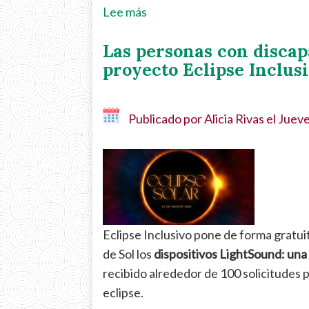
Lee más
sobre
Nuria
Las personas con discap
López
proyecto Eclipse Inclus
Fernández:
La
fuerza
Publicado por
Alicia Rivas
el
Jueve
de
convertir
los
obstáculos
en
oportunidades
Eclipse Inclusivo pone de forma gratui
06.08.26
de Sol los
dispositivos LightSound: una 
recibido alrededor de 100 solicitudes p
eclipse.