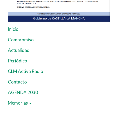
Inicio
Navegación
principal
Compromiso
Actualidad
Periódico
CLM Activa Radio
Contacto
AGENDA 2030
Memorias