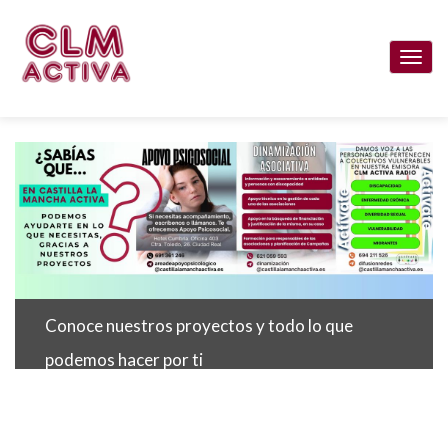
Pasar
al
Togg
contenido
navi
principal
Conoce nuestros proyectos y todo lo que
podemos hacer por ti