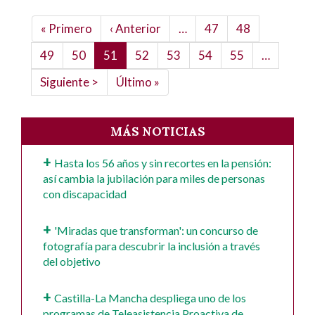
Paginación
Primera
« Primero
Página
‹ Anterior
…
Page
47
Page
48
página
anterior
Page
49
Page
50
Página
51
Page
52
Page
53
Page
54
Page
55
…
actual
Siguiente
Siguiente >
Última
Último »
página
página
MÁS NOTICIAS
Hasta los 56 años y sin recortes en la pensión:
así cambia la jubilación para miles de personas
con discapacidad
'Miradas que transforman': un concurso de
fotografía para descubrir la inclusión a través
del objetivo
Castilla-La Mancha despliega uno de los
programas de Teleasistencia Proactiva de