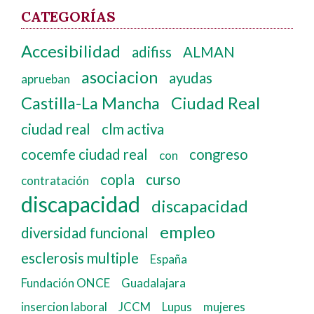
CATEGORÍAS
Accesibilidad
adifiss
ALMAN
asociacion
ayudas
aprueban
Castilla-La Mancha
Ciudad Real
ciudad real
clm activa
cocemfe ciudad real
congreso
con
copla
curso
contratación
discapacidad
discapacidad
empleo
diversidad funcional
esclerosis multiple
España
Fundación ONCE
Guadalajara
insercion laboral
JCCM
Lupus
mujeres