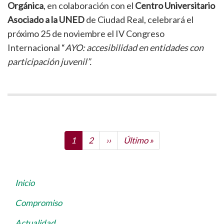
Orgánica
, en colaboración con el
Centro Universitario
Asociado a la UNED
de Ciudad Real, celebrará el
próximo 25 de noviembre el IV Congreso
Internacional “
AYO: accesibilidad en entidades con
participación juvenil”.
Paginación
Página
1
Page
2
Siguiente
››
Última
Último »
actual
página
página
Inicio
Navegación
principal
Compromiso
Actualidad