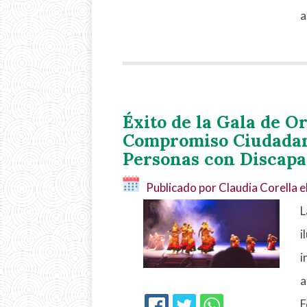
a
Éxito de la Gala de Or
Compromiso Ciudadano
Personas con Discapa
Publicado por Claudia Corella e
L
i
i
a
F