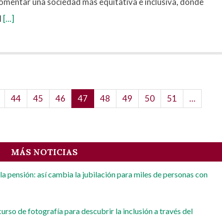
omentar una sociedad más equitativa e inclusiva, donde
l
[...]
ge
Page
44
Page
45
Page
46
Página
47
Page
48
Page
49
Page
50
Page
51
…
actual
MÁS NOTICIAS
 la pensión: así cambia la jubilación para miles de personas con
rso de fotografía para descubrir la inclusión a través del