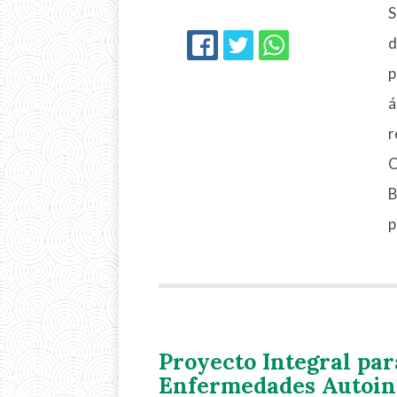
S
d
FACEBOOK
TWITTER
WHATSAPP
p
á
r
C
B
p
Proyecto Integral par
Enfermedades Autoin