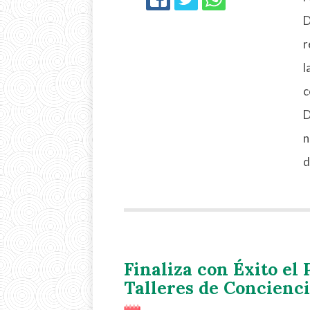
FACEBOOK
TWITTER
WHATSAPP
D
r
l
c
D
n
d
Finaliza con Éxito el
Talleres de Concienc