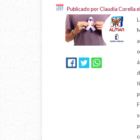
Publicado por Claudia Corella e
L
M
a
o
á
FACEBOOK
TWITTER
WHATSAPP
d
t
p
F
s
p
c