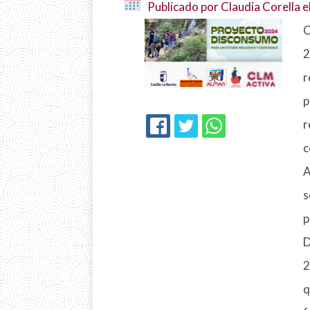
Publicado por Claudia Corella e
C
2
r
p
r
FACEBOOK
TWITTER
WHATSAPP
c
A
s
p
D
2
q