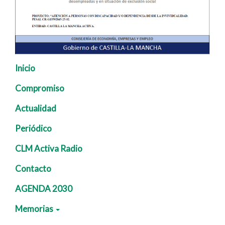
Inicio
Navegación
principal
Compromiso
Actualidad
Periódico
CLM Activa Radio
Contacto
AGENDA 2030
Memorias