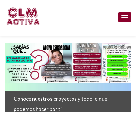
Pasar
al
Togg
contenido
navi
principal
Conoce nuestros proyectos y todo lo que
podemos hacer por ti