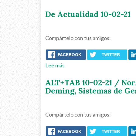
Atrévete
De Actualidad 10-02-21
a
pensar
10-
Compártelo con tus amigos:
02-
21
FACEBOOK
TWITTER
/
Sócrates
Lee más
sobre
IV
De
ALT+TAB 10-02-21 / Norm
-
Actualidad
Deming, Sistemas de Ge
Conócete
10-
a
02-
ti
21
Compártelo con tus amigos:
mismo
(
FACEBOOK
TWITTER
Templo