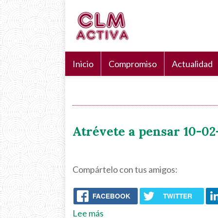
Pasar
Navegación
Search
al
principal
Buscar
contenido
principal
Inicio
Compromiso
Actualidad
Atrévete a pensar 10-02-
Compártelo con tus amigos:
FACEBOOK
TWITTER
Lee más
sobre