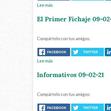
de
Lee más
sobre
Apolo)
ALT+TAB
El Primer Fichaje 09-02
10-
02-
21
Compártelo con tus amigos:
/
Normas
FACEBOOK
TWITTER
ISO,
MAGERIT,
Lee más
sobre
Análisis
El
Informativos 09-02-21
del
Primer
Impacto
Fichaje
de
09-
Compártelo con tus amigos:
Negocio,
02-
ciclo
21
FACEBOOK
TWITTER
de