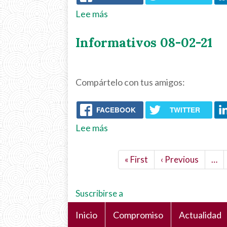
Lee más
sobre
ALT+TAB
Informativos 08-02-21
09-
02-
21
Compártelo con tus amigos:
/
Uso
FACEBOOK
TWITTER
adecuado
de
Lee más
sobre
redes
Informativos
Paginación
sociales
08-
Primera
« First
Página
‹ Previous
…
02-
página
anterior
21
Suscribirse a
Inicio
Compromiso
Actualidad
Navegación