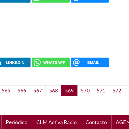
LINKEDIN
WHATSAPP
EMAIL
Page
565
Page
566
Page
567
Page
568
Página
569
Page
570
Page
571
Page
572
actual
Periódico
CLM Activa Radio
Contacto
AGEN