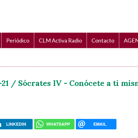
Periódico
CLM Activa Radio
Contacto
AGEN
21 / Sócrates IV - Conócete a ti mis
LINKEDIN
WHATSAPP
EMAIL