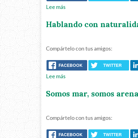
Deming,
Lee más
sobre
Sistemas
Informativos
Hablando con naturalid
de
09-
Gestión
02-
de
21
Compártelo con tus amigos:
Seguridad
Informática
FACEBOOK
TWITTER
Lee más
sobre
Hablando
Somos mar, somos arena
con
naturalidad
09-
Compártelo con tus amigos:
02-
21
FACEBOOK
TWITTER