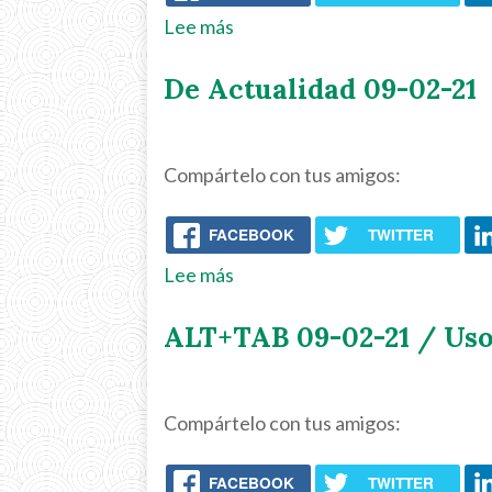
Lee más
sobre
Somos
De Actualidad 09-02-21
mar,
somos
arena
Compártelo con tus amigos:
09-
02-
FACEBOOK
TWITTER
21
Lee más
sobre
De
ALT+TAB 09-02-21 / Uso
Actualidad
09-
02-
Compártelo con tus amigos:
21
FACEBOOK
TWITTER