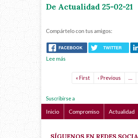
De Actualidad 25-02-21
25-
02-
21
Compártelo con tus amigos:
FACEBOOK
TWITTER
Lee más
sobre
De
Paginación
Actualidad
Primera
« First
Página
‹ Previous
…
25-
página
anterior
02-
Suscribirse a
21
Inicio
Compromiso
Actualidad
Navegación
principal
SÍGUENOS EN REDES SOCI