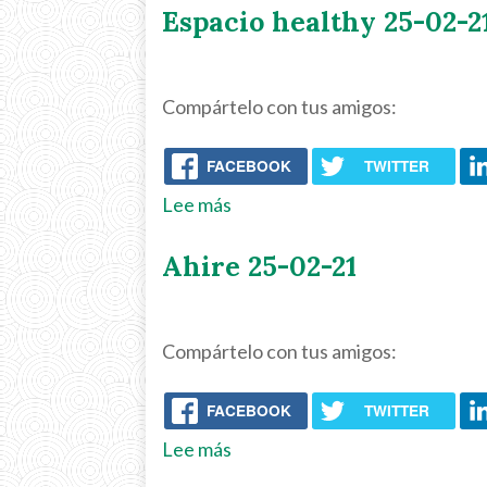
Espacio healthy 25-02-2
25-
02-
21
Compártelo con tus amigos:
FACEBOOK
TWITTER
Lee más
sobre
Espacio
Ahire 25-02-21
healthy
25-
02-
Compártelo con tus amigos:
21
FACEBOOK
TWITTER
Lee más
sobre
Ahire