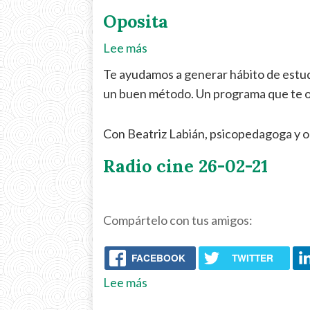
Oposita
Lee más
sobre
Oposita
Te ayudamos a generar hábito de estu
un buen método. Un programa que te ori
Con Beatriz Labián, psicopedagoga y o
Radio cine 26-02-21
Compártelo con tus amigos:
FACEBOOK
TWITTER
Lee más
sobre
Radio