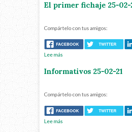
El primer fichaje 25-02-
cine
26-
02-
Compártelo con tus amigos:
21
FACEBOOK
TWITTER
Lee más
sobre
El
Informativos 25-02-21
primer
fichaje
25-
Compártelo con tus amigos:
02-
21
FACEBOOK
TWITTER
Lee más
sobre
Informativos