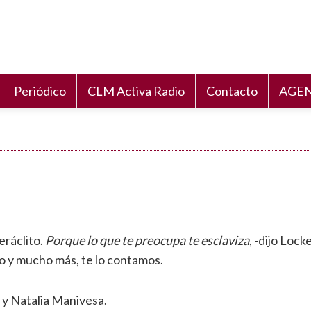
Periódico
CLM Activa Radio
Contacto
AGEN
ráclito.
Porque lo que te preocupa te esclaviza
, -dijo Lock
o y mucho más, te lo contamos.
y Natalia Manivesa.