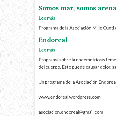
Somos mar, somos aren
Lee más
sobre
Somos
Programa de la Asociación Mille Cunti 
mar,
Endoreal
somos
arena
Lee más
sobre
Endoreal
Programa sobre la endometriosis femeni
del cuerpo. Esto puede causar dolor,
Un programa de la Asociación Endoreal
www.endoreal.wordpress.com
asociacion.endoreal@gmail.com