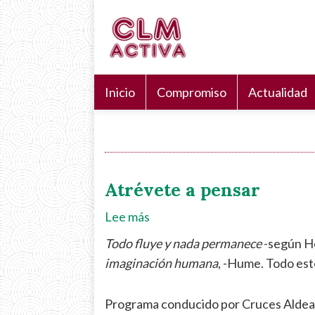
Pasar
Navegación
Search
al
principal
Buscar
contenido
principal
Inicio
Compromiso
Actualidad
Atrévete a pensar
Lee más
sobre
Atrévete
Todo fluye y nada permanece
-según He
a
imaginación humana
, -Hume. Todo est
pensar
Programa conducido por Cruces Aldea 