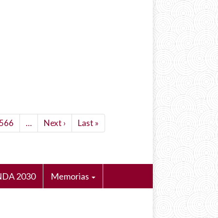
Page
566
…
Siguiente
Next ›
Última
Last »
página
página
DA 2030
Memorias