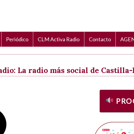
Periódico
CLM Activa Radio
Contacto
AGEN
io: La radio más social de Castill
PRO