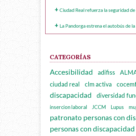
Ciudad Real refuerza la seguridad de
La Pandorga estrena el autobús de la
CATEGORÍAS
Accesibilidad
adifiss
ALM
ciudad real
clm activa
cocemf
discapacidad
diversidad fun
insercion laboral
JCCM
Lupus
mu
patronato personas con di
personas con discapacidad