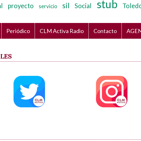
stub
sil
l
proyecto
Social
Toled
servicio
Periódico
CLM Activa Radio
Contacto
AGEN
ALES