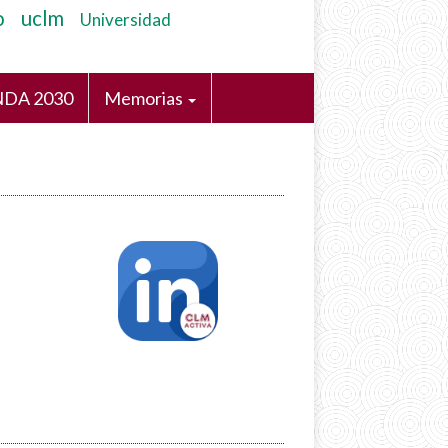
o
uclm
Universidad
DA 2030
Memorias