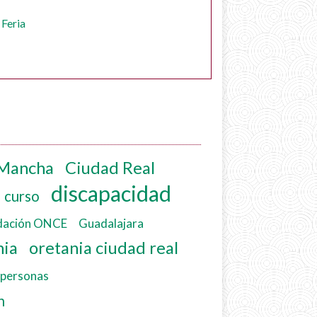
 Feria
 Mancha
Ciudad Real
discapacidad
curso
dación ONCE
Guadalajara
nia
oretania ciudad real
personas
n