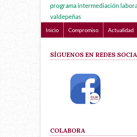
programa intermediación labora
valdepeñas
Inicio
Compromiso
Actualidad
Navegación
principal
SÍGUENOS EN REDES SOCI
COLABORA