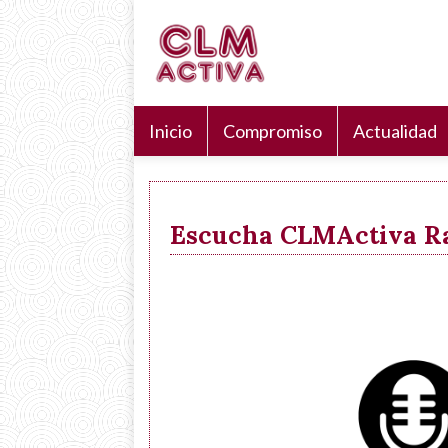
Pasar
Navegación
Search
al
principal
Buscar
contenido
principal
Inicio
Compromiso
Actualidad
Escucha CLMActiva Rad