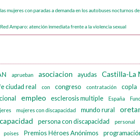
 las mujeres con paradas a demanda en los autobuses nocturnos de
 Red Amparo: atención inmediata frente a la violencia sexual
asociacion
Castilla-La
AN
ayudas
aprueban
e ciudad real
congreso
copla
con
contratación
empleo
cional
esclerosis multiple
España
Fun
oreta
mundo rural
jeres
mujeres con discapacidad
scapacidad
persona con discapacidad
personal
Premios Héroes Anónimos
programació
poises