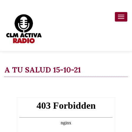
Pasar
al
Togg
contenido
navi
principal
A TU SALUD 15-10-21