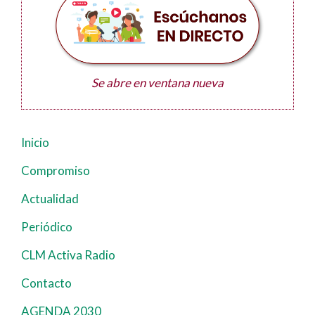
Se abre en ventana nueva
Inicio
Navegación
principal
Compromiso
Actualidad
Periódico
CLM Activa Radio
Contacto
AGENDA 2030