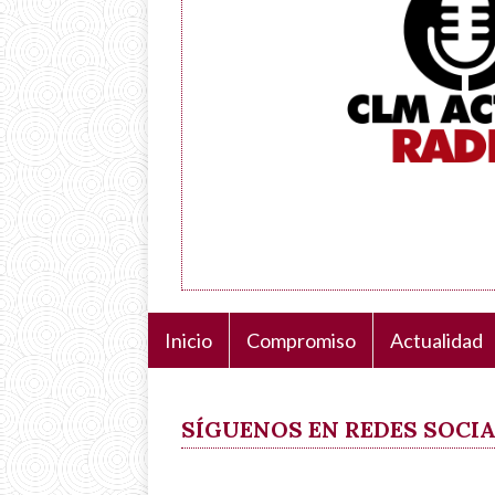
Inicio
Compromiso
Actualidad
Navegación
principal
SÍGUENOS EN REDES SOCI