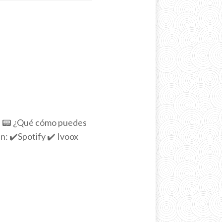
s. 📟 ¿Qué cómo puedes
: ✔️Spotify ✔️ Ivoox