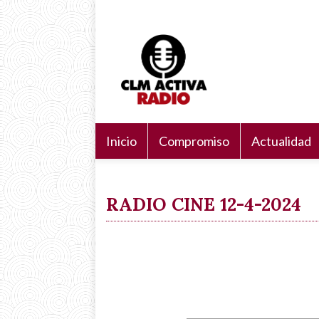
Pasar
Navegación
Search
al
principal
Buscar
contenido
principal
Inicio
Compromiso
Actualidad
RADIO CINE 12-4-2024