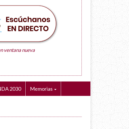
en ventana nueva
DA 2030
Memorias