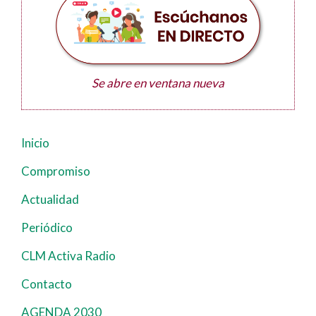
Se abre en ventana nueva
Inicio
Navegación
principal
Compromiso
Actualidad
Periódico
CLM Activa Radio
Contacto
AGENDA 2030