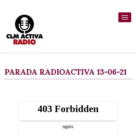
Pasar
al
Togg
contenido
navi
principal
PARADA RADIOACTIVA 13-06-21