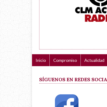
Inicio
Compromiso
Actualidad
Navegación
principal
SÍGUENOS EN REDES SOCI