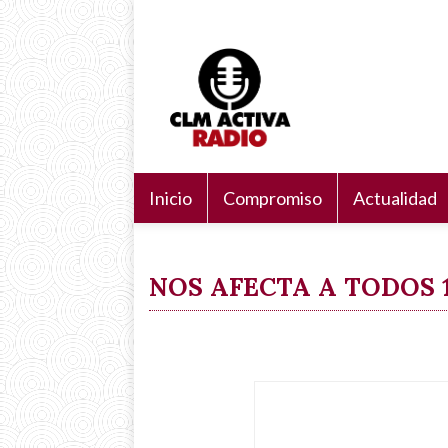
Pasar
Navegación
Search
al
principal
Buscar
contenido
principal
Inicio
Compromiso
Actualidad
NOS AFECTA A TODOS 1