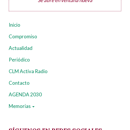
Se abre en ventana nueva
Inicio
Navegación
principal
Compromiso
Actualidad
Periódico
CLM Activa Radio
Contacto
AGENDA 2030
Memorias