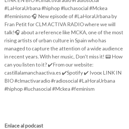
LINK EN BIO #clmactivaradio #radiosocial
#LaHoraUrbana #hiphop #luchasocial #Mckea
#feminismo 🎧 New episode of #LaHoraUrbana by
Fran Petit for CLM ACTIVA RADIO where we will
talk!🎧 about a reference like MCKA, one of the most
rising artists of urban culture in Spain who has
managed to capture the attention of a wide audience
in recent years. With her music, Don't miss it! 📟 How
can you listen to it? ✔️From our website:
castillalamanchaactiva.es ✔️Spotify ✔️ Ivoox LINK IN
BIO #clmactivaradio #radiosocial #LaHoraUrbana
#hiphop #luchasocial #Mckea #feminism
Enlace al podcast