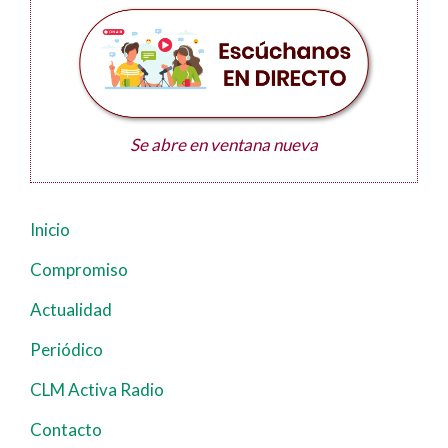
Se abre en ventana nueva
Inicio
Navegación
principal
Compromiso
Actualidad
Periódico
CLM Activa Radio
Contacto