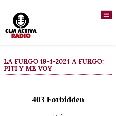
Pasar
al
Togg
contenido
navi
principal
LA FURGO 19-4-2024 A FURGO:
PITI Y ME VOY