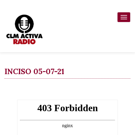
Pasar
al
Togg
contenido
navi
principal
INCISO 05-07-21