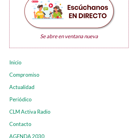
Se abre en ventana nueva
Inicio
Navegación
principal
Compromiso
Actualidad
Periódico
CLM Activa Radio
Contacto
AGENDA 2030