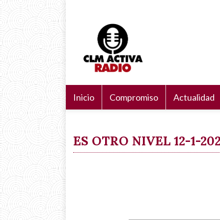
Pasar
Navegación
Search
al
principal
Buscar
contenido
principal
Inicio
Compromiso
Actualidad
ES OTRO NIVEL 12-1-