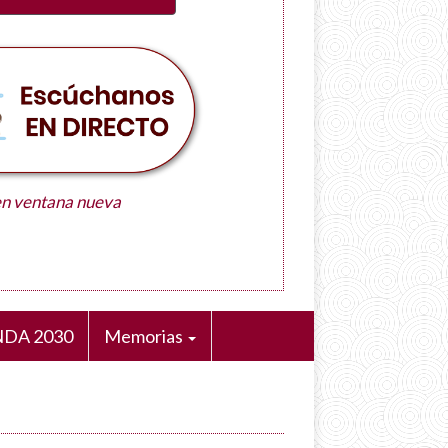
en ventana nueva
DA 2030
Memorias