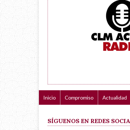
Inicio
Compromiso
Actualidad
Navegación
principal
SÍGUENOS EN REDES SOCI