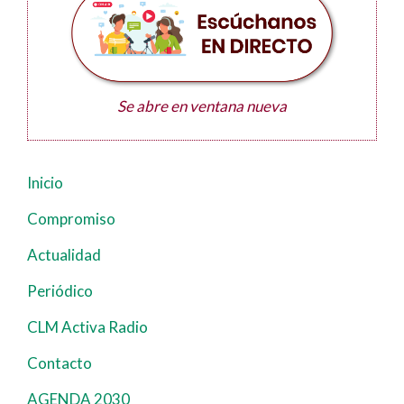
Se abre en ventana nueva
Inicio
Navegación
principal
Compromiso
Actualidad
Periódico
CLM Activa Radio
Contacto
AGENDA 2030