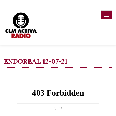
Pasar
al
Togg
contenido
navi
principal
ENDOREAL 12-07-21