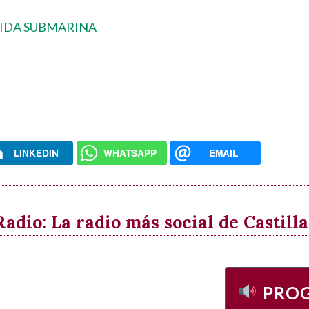
3 VIDA SUBMARINA
LINKEDIN
WHATSAPP
EMAIL
dio: La radio más social de Castil
PRO