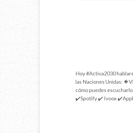
Hoy #Activa2030 hablare
las Naciones Unidas: 🐠V
cómo puedes escucharlo?
✔️Spotify ✔️ Ivoox ✔️Ap