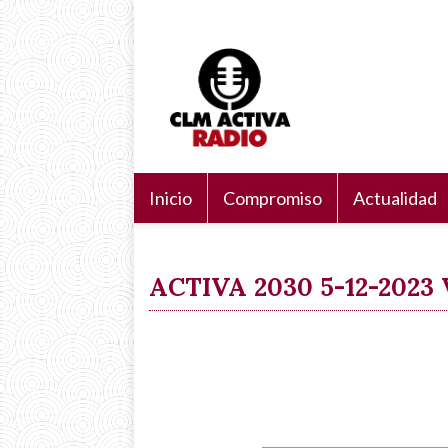
Pasar
Navegación
Search
al
principal
Buscar
contenido
principal
Inicio
Compromiso
Actualidad
ACTIVA 2030 5-12-202