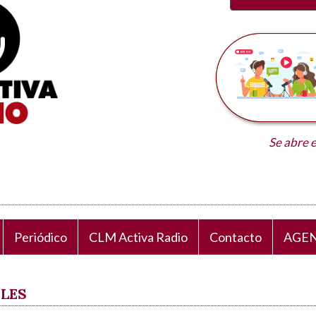
Se abre 
Periódico
CLM Activa Radio
Contacto
AGEN
ALES