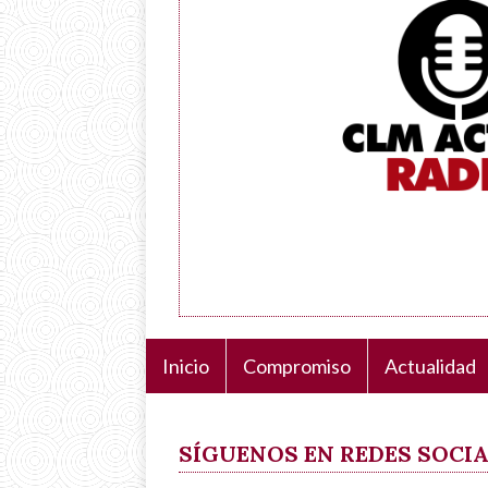
Inicio
Compromiso
Actualidad
Navegación
principal
SÍGUENOS EN REDES SOCI