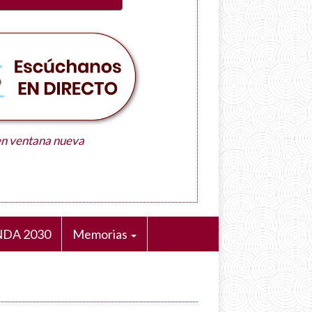
en ventana nueva
DA 2030
Memorias