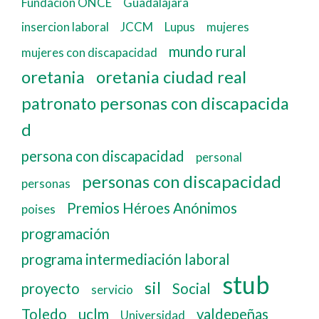
Fundación ONCE
Guadalajara
insercion laboral
JCCM
Lupus
mujeres
mundo rural
mujeres con discapacidad
oretania
oretania ciudad real
patronato personas con discapacida
d
persona con discapacidad
personal
personas con discapacidad
personas
Premios Héroes Anónimos
poises
programación
programa intermediación laboral
stub
sil
proyecto
Social
servicio
Toledo
uclm
valdepeñas
Universidad