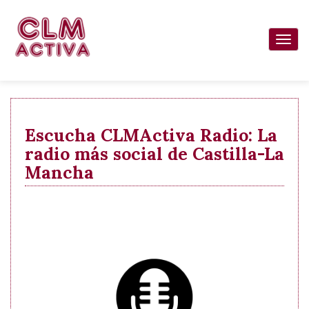
Pasar
al
Togg
contenido
navi
principal
Escucha CLMActiva Radio: La
radio más social de Castilla-La
Mancha