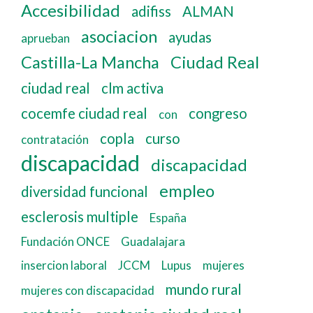
Accesibilidad
adifiss
ALMAN
asociacion
ayudas
aprueban
Castilla-La Mancha
Ciudad Real
ciudad real
clm activa
cocemfe ciudad real
congreso
con
copla
curso
contratación
discapacidad
discapacidad
empleo
diversidad funcional
esclerosis multiple
España
Fundación ONCE
Guadalajara
insercion laboral
JCCM
Lupus
mujeres
mundo rural
mujeres con discapacidad