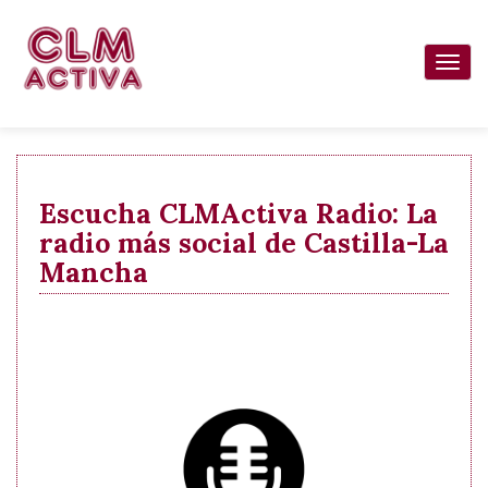
Pasar
al
Togg
contenido
navi
principal
Escucha CLMActiva Radio: La
radio más social de Castilla-La
Mancha