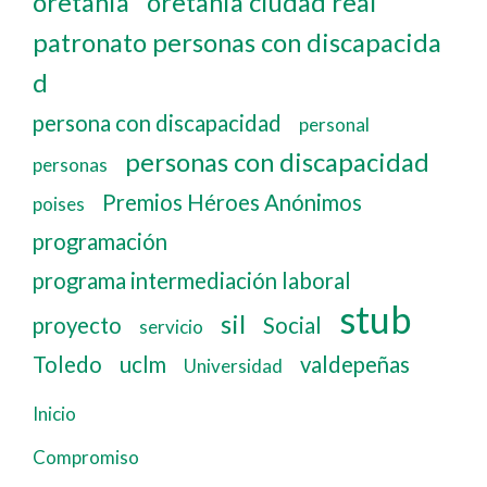
oretania
oretania ciudad real
patronato personas con discapacida
d
persona con discapacidad
personal
personas con discapacidad
personas
Premios Héroes Anónimos
poises
programación
programa intermediación laboral
stub
sil
proyecto
Social
servicio
Toledo
uclm
valdepeñas
Universidad
Inicio
Navegación
principal
Compromiso