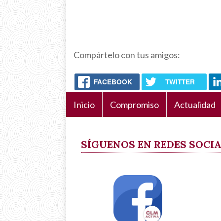
Compártelo con tus amigos:
FACEBOOK
TWITTER
Inicio
Compromiso
Actualidad
Navegación
principal
SÍGUENOS EN REDES SOCI