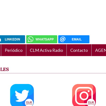
LINKEDIN
WHATSAPP
EMAIL
Periódico
CLM Activa Radio
Contacto
AGEN
ALES