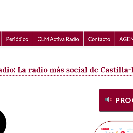
Periódico
CLM Activa Radio
Contacto
AGEN
io: La radio más social de Castill
PRO