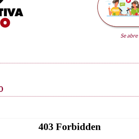
Se abre
0