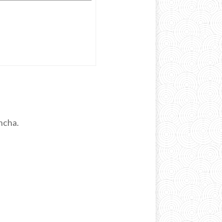
ncha.