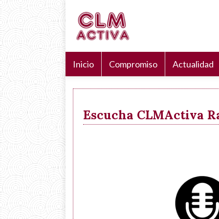
Pasar
Navegación
Search
al
principal
Buscar
contenido
principal
Inicio
Compromiso
Actualidad
Escucha CLMActiva Rad