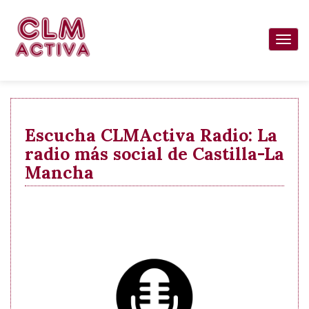
Pasar
al
Togg
contenido
navi
principal
Escucha CLMActiva Radio: La
radio más social de Castilla-La
Mancha