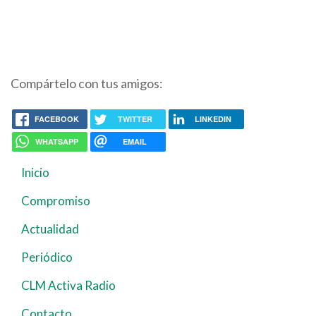
Compártelo con tus amigos:
FACEBOOK
TWITTER
LINKEDIN
WHATSAPP
EMAIL
Inicio
Navegación
principal
Compromiso
Actualidad
Periódico
CLM Activa Radio
Contacto