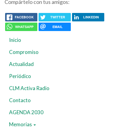
Compártelo con tus amigos:
FACEBOOK
TWITTER
LINKEDIN
WHATSAPP
EMAIL
Inicio
Navegación
principal
Compromiso
Actualidad
Periódico
CLM Activa Radio
Contacto
AGENDA 2030
Memorias