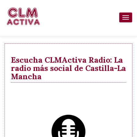
Pasar
al
Togg
contenido
navi
principal
Escucha CLMActiva Radio: La
radio más social de Castilla-La
Mancha