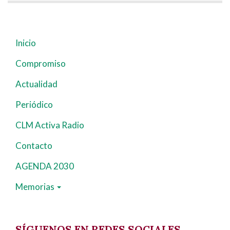
Inicio
Navegación
principal
Compromiso
Actualidad
Periódico
CLM Activa Radio
Contacto
AGENDA 2030
Memorias
SÍGUENOS EN REDES SOCIALES