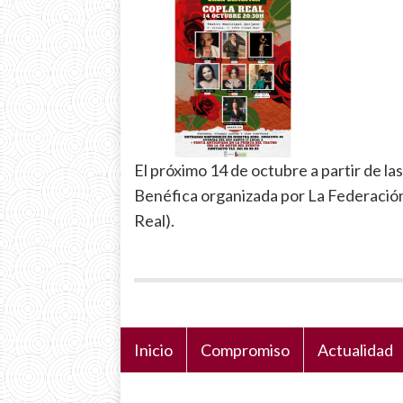
El próximo 14 de octubre a partir de la
Benéfica organizada por La Federación
Real).
Inicio
Compromiso
Actualidad
Navegación
principal