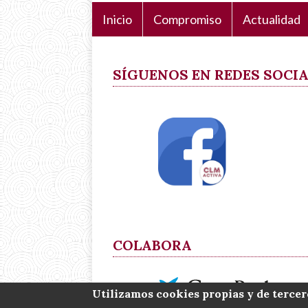
Inicio
Compromiso
Actualidad
Navegación
principal
SÍGUENOS EN REDES SOCI
COLABORA
Utilizamos cookies propias y de tercer