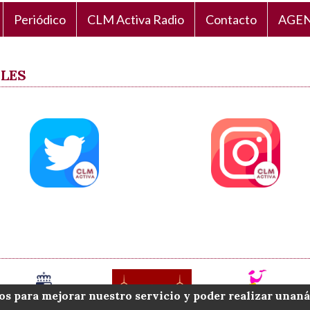
Periódico
CLM Activa Radio
Contacto
AGEN
ALES
os para mejorar nuestro servicio y poder realizar unaná