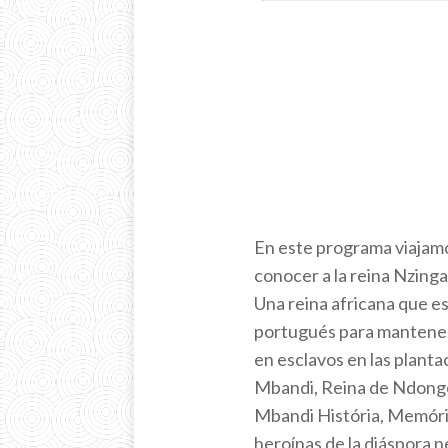
En este programa viajamo
conocer a la reina Nzing
Una reina africana que es
portugués para mantener 
en esclavos en las plant
Mbandi, Reina de Ndongo
Mbandi História, Memóri
heroínas de la diáspora ne