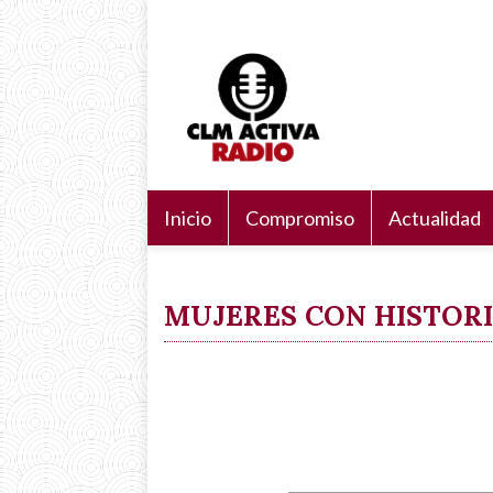
Pasar
Navegación
Search
al
principal
Buscar
contenido
principal
Inicio
Compromiso
Actualidad
MUJERES CON HISTORI