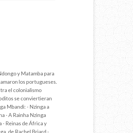
de Ndongo y Matamba para
llamaron los portugueses.
tra el colonialismo
bditos se conviertieran
nga Mbandi: - Nzinga a
a - A Rainha Nzinga
 - Reinas de África y
nga, de Rachel Briard -