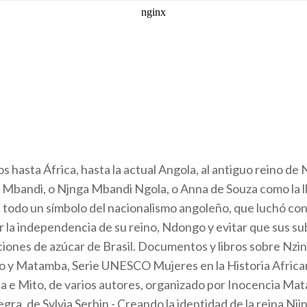
s hasta África, hasta la actual Angola, al antiguo reino 
a Mbandi, o Njnga Mbandi Ngola, o Anna de Souza como la 
 todo un símbolo del nacionalismo angoleño, que luchó con
la independencia de su reino, Ndongo y evitar que sus su
aciones de azúcar de Brasil. Documentos y libros sobre Nzi
 y Matamba, Serie UNESCO Mujeres en la Historia African
a e Mito, de varios autores, organizado por Inocencia Mata
gra, de Sylvia Serbin - Creando la identidad de la reina Nji