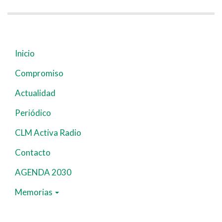
Inicio
Navegación
principal
Compromiso
Actualidad
Periódico
CLM Activa Radio
Contacto
AGENDA 2030
Memorias